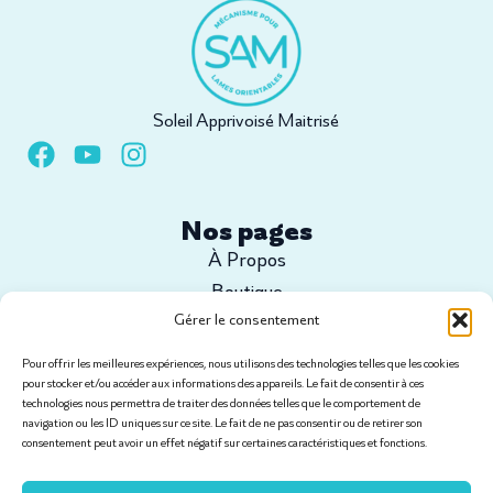
Soleil Apprivoisé Maitrisé
Nos pages
À Propos
Boutique
Gérer le consentement
Configurez votre projet
Tutoriels
Pour offrir les meilleures expériences, nous utilisons des technologies telles que les cookies
Contact
pour stocker et/ou accéder aux informations des appareils. Le fait de consentir à ces
technologies nous permettra de traiter des données telles que le comportement de
navigation ou les ID uniques sur ce site. Le fait de ne pas consentir ou de retirer son
consentement peut avoir un effet négatif sur certaines caractéristiques et fonctions.
Informations légales
Conditions générales de vente