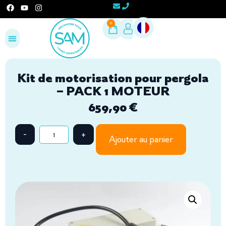
0
Configurez votre projet
Espace Pro
Kit de motorisation pour pergola
– PACK 1 MOTEUR
659,90
€
Ajouter au panier