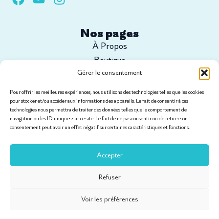
Nos pages
À Propos
Boutique
Gérer le consentement
Configurez votre projet
Tutoriels
Pour offrir les meilleures expériences, nous utilisons des technologies telles que les cookies
Contact
pour stocker et/ou accéder aux informations des appareils. Le fait de consentir à ces
technologies nous permettra de traiter des données telles que le comportement de
navigation ou les ID uniques sur ce site. Le fait de ne pas consentir ou de retirer son
consentement peut avoir un effet négatif sur certaines caractéristiques et fonctions.
Informations légales
Conditions générales de vente
Accepter
Politique de livraison et SAV
Mentions Légales
Refuser
Politique de Confidentialité
Voir les préférences
Site réalisé par Vimaweb