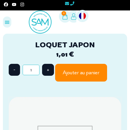
0
Configurez votre projet
Espace Pro
LOQUET JAPON
1,01
€
Ajouter au panier