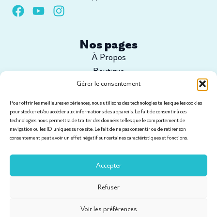
Nos pages
À Propos
Boutique
Gérer le consentement
Configurez votre projet
Tutoriels
Pour offrir les meilleures expériences, nous utilisons des technologies telles que les cookies
Contact
pour stocker et/ou accéder aux informations des appareils. Le fait de consentir à ces
technologies nous permettra de traiter des données telles que le comportement de
navigation ou les ID uniques sur ce site. Le fait de ne pas consentir ou de retirer son
consentement peut avoir un effet négatif sur certaines caractéristiques et fonctions.
Informations légales
Conditions générales de vente
Accepter
Politique de livraison et SAV
Mentions Légales
Refuser
Politique de Confidentialité
Voir les préférences
Site réalisé par Vimaweb