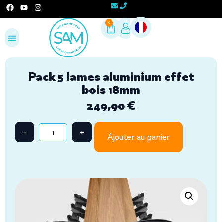
0
Configurez votre projet
Espace Pro
Pack 5 lames aluminium effet
bois 18mm
249,90
€
Ajouter au panier