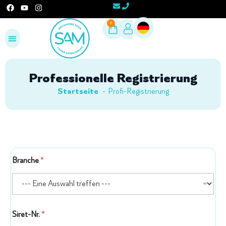
0
Konfigurieren Sie Ihr Projekt
Profi-Bereich
Professionelle Registrierung
Startseite
Profi-Registrierung
Branche
*
Siret-Nr.
*