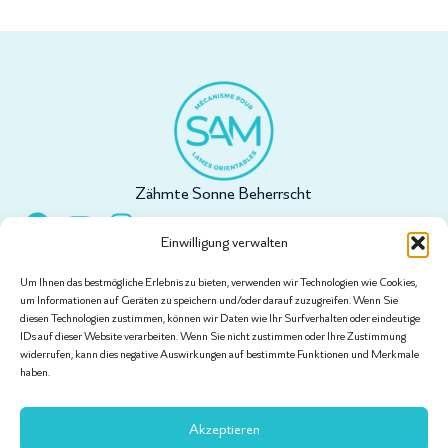
Zähmte Sonne Beherrscht
Einwilligung verwalten
Um Ihnen das bestmögliche Erlebnis zu bieten, verwenden wir Technologien wie Cookies,
Unsere Seiten
um Informationen auf Geräten zu speichern und/oder darauf zuzugreifen. Wenn Sie
Über uns
diesen Technologien zustimmen, können wir Daten wie Ihr Surfverhalten oder eindeutige
IDs auf dieser Website verarbeiten. Wenn Sie nicht zustimmen oder Ihre Zustimmung
Shop
widerrufen, kann dies negative Auswirkungen auf bestimmte Funktionen und Merkmale
haben.
Konfigurieren Sie Ihr Projekt
Tutorials
Akzeptieren
Kontakt