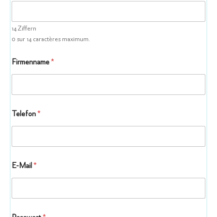
14 Ziffern
0 sur 14 caractères maximum.
Firmenname
*
Telefon
*
B
E-Mail
*
r
a
n
c
h
e