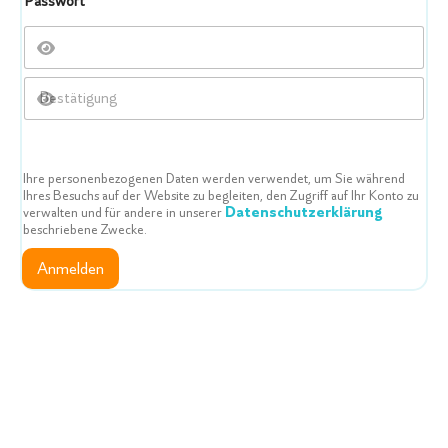
Passwort
*
*
B
r
a
Passwort
n
c
h
Passwort
e
bestätigen
Ihre personenbezogenen Daten werden verwendet, um Sie während
Ihres Besuchs auf der Website zu begleiten, den Zugriff auf Ihr Konto zu
Datenschutzerklärung
verwalten und für andere in unserer
beschriebene Zwecke.
Anmelden