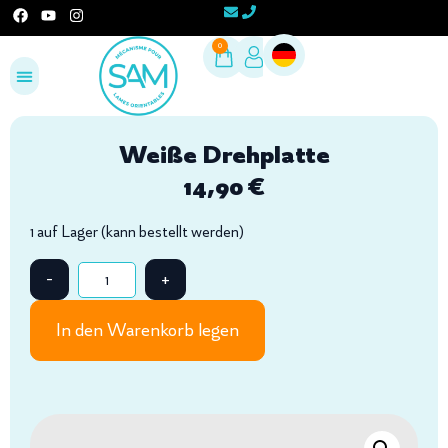
0
Konfigurieren Sie Ihr Projekt
Bereich für Fachleute
Weiße Drehplatte
14,90
€
1 auf Lager (kann bestellt werden)
In den Warenkorb legen