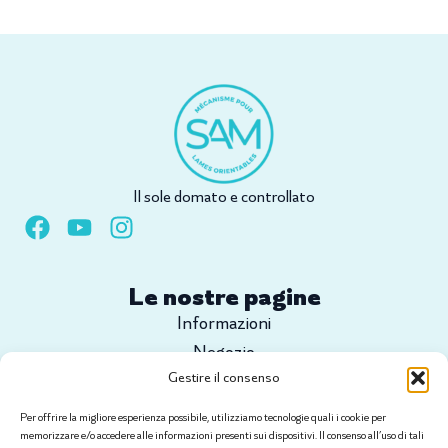
Il sole domato e controllato
Le nostre pagine
Informazioni
Negozio
Gestire il consenso
Configura il tuo progetto
Tutorial
Per offrire la migliore esperienza possibile, utilizziamo tecnologie quali i cookie per
Contatti
memorizzare e/o accedere alle informazioni presenti sui dispositivi. Il consenso all’uso di tali