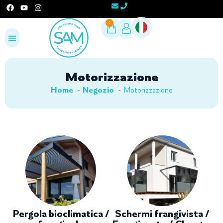
0
Configura il tuo progetto
Area Professionisti
Motorizzazione
Home
Negozio
Motorizzazione
Pergola bioclimatica /
Schermi frangivista /