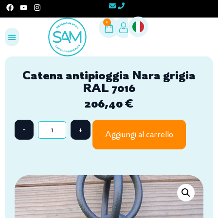
0
Configura il tuo progetto
Area Professionisti
Catena antipioggia Nara grigia
RAL 7016
206,40
€
Aggiungi al carrello