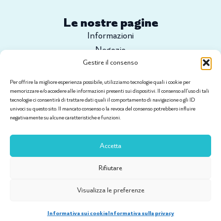
Le nostre pagine
Informazioni
Negozio
Gestire il consenso
Configura il tuo progetto
Tutorial
Per offrire la migliore esperienza possibile, utilizziamo tecnologie quali i cookie per
Contatti
memorizzare e/o accedere alle informazioni presenti sui dispositivi. Il consenso all’uso di tali
tecnologie ci consentirà di trattare dati quali il comportamento di navigazione o gli ID
univoci su questo sito. Il mancato consenso o la revoca del consenso potrebbero influire
negativamente su alcune caratteristiche e funzioni.
Informazioni legali
Condizioni generali di vendita
Accetta
Politica di consegna e assistenza post-vendita
Note legali
Rifiutare
Informativa sulla privacy
Visualizza le preferenze
Sito realizzato da Vimaweb
Informativa sui cookie
Informativa sulla privacy