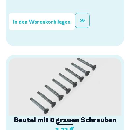
In den Warenkorb legen
Beutel mit 8 grauen Schrauben
3,72
€