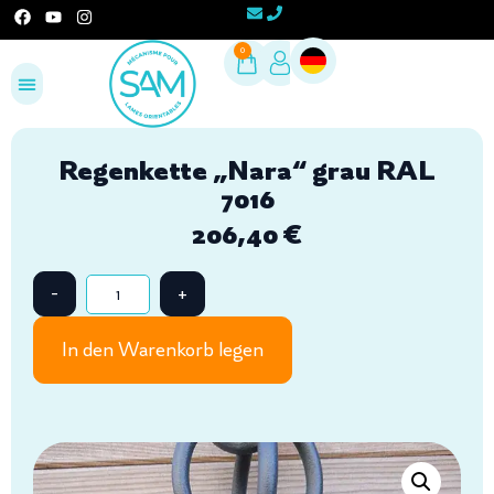
0
Konfigurieren Sie Ihr Projekt
Bereich für Fachleute
Regenkette „Nara“ grau RAL
7016
206,40
€
In den Warenkorb legen