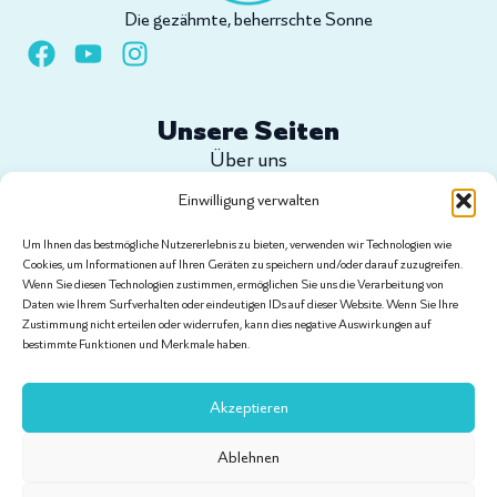
Die gezähmte, beherrschte Sonne
Unsere Seiten
Über uns
Shop
Einwilligung verwalten
Konfigurieren Sie Ihr Projekt
Um Ihnen das bestmögliche Nutzererlebnis zu bieten, verwenden wir Technologien wie
Anleitungen
Cookies, um Informationen auf Ihren Geräten zu speichern und/oder darauf zuzugreifen.
Kontakt
Wenn Sie diesen Technologien zustimmen, ermöglichen Sie uns die Verarbeitung von
Daten wie Ihrem Surfverhalten oder eindeutigen IDs auf dieser Website. Wenn Sie Ihre
Zustimmung nicht erteilen oder widerrufen, kann dies negative Auswirkungen auf
bestimmte Funktionen und Merkmale haben.
Rechtliche Hinweise
Allgemeine Geschäftsbedingungen
Akzeptieren
Lieferbedingungen und Kundendienst
Rechtliche Hinweise
Ablehnen
Datenschutzerklärung